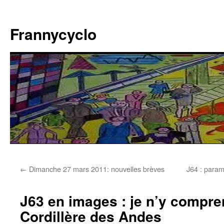
Aller
au
Frannycyclo
contenu
←
Dimanche 27 mars 2011: nouvelles brèves
J64 : param
J63 en images : je n’y compren
Cordillère des Andes