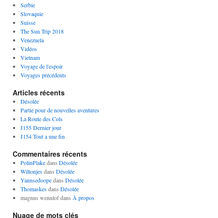
Serbie
Slovaquie
Suisse
The Sun Trip 2018
Venezuela
Vidéos
Vietnam
Voyage de l'espoir
Voyages précédents
Articles récents
Désolée
Partie pour de nouvelles aventures
La Route des Cols
J155 Dernier jour
J154 Tout a une fin
Commentaires récents
PolinPlake
dans
Désolée
Wiltonjes
dans
Désolée
Yannsedoope
dans
Désolée
Thomaskes
dans
Désolée
magnus wennlof
dans
À propos
Nuage de mots clés