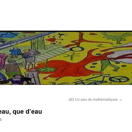
J63 Un peu de mathématiques
→
eau, que d’eau
e