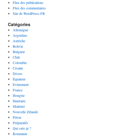
Flux des publications
Flux des commentaires
Site de WordPress-FR
Catégories
Allemagne
Argentine
Autriche
Bolivie
Bulgarie
Chili
Colombie
Croatie
Divers
Equateur
Evènement
France
Hongrie
Itinéraire
Matériel
Nouvelle Zélande
Pérou
Préparatifs
Qui suis-je ?
Roumanie