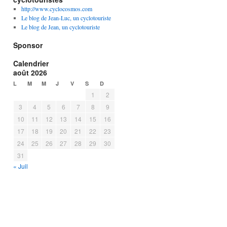
http://www.cyclocosmos.com
Le blog de Jean-Luc, un cyclotouriste
Le blog de Jean, un cyclotouriste
Sponsor
Calendrier
août 2026
L
M
M
J
V
S
D
1
2
3
4
5
6
7
8
9
10
11
12
13
14
15
16
17
18
19
20
21
22
23
24
25
26
27
28
29
30
31
« Juil