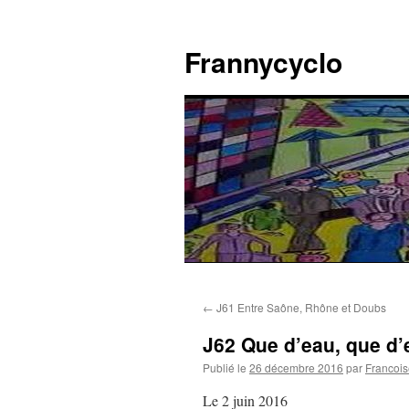
Aller
au
Frannycyclo
contenu
←
J61 Entre Saône, Rhône et Doubs
J62 Que d’eau, que d’
Publié le
26 décembre 2016
par
Francois
Le 2 juin 2016