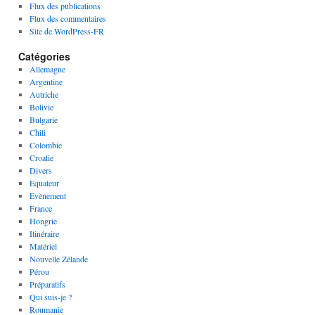
Flux des publications
Flux des commentaires
Site de WordPress-FR
Catégories
Allemagne
Argentine
Autriche
Bolivie
Bulgarie
Chili
Colombie
Croatie
Divers
Equateur
Evènement
France
Hongrie
Itinéraire
Matériel
Nouvelle Zélande
Pérou
Préparatifs
Qui suis-je ?
Roumanie