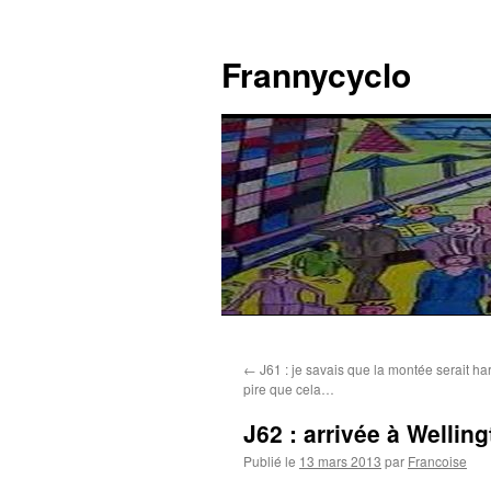
Aller
au
Frannycyclo
contenu
←
J61 : je savais que la montée serait har
pire que cela…
J62 : arrivée à Wellin
Publié le
13 mars 2013
par
Francoise