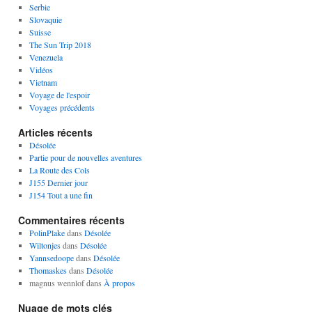
Serbie
Slovaquie
Suisse
The Sun Trip 2018
Venezuela
Vidéos
Vietnam
Voyage de l'espoir
Voyages précédents
Articles récents
Désolée
Partie pour de nouvelles aventures
La Route des Cols
J155 Dernier jour
J154 Tout a une fin
Commentaires récents
PolinPlake
dans
Désolée
Wiltonjes
dans
Désolée
Yannsedoope
dans
Désolée
Thomaskes
dans
Désolée
magnus wennlof
dans
À propos
Nuage de mots clés