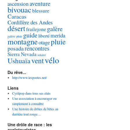
aventure
ascension
bivouac
blessure
Caracas
Cordillère des Andes
désert
galère
frailejone
guide
merida
liberté
galère pluie
montagne
pluie
otage
rencontres
posada
Sierra Nevada
solaire
vélo
vent
Ushuaïa
Du rêve...
http://www.lespoetes.net/
Liens
Cyrilpop dans tous ses etats
Une association à encourager ou
simplement à connaître
Une histoire de drôles de bêtes au
derrière tout rouge…
Une drôle de race : les
cyclotouristes