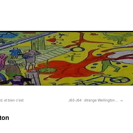
d, et bien c’est
J63-J64 : étrange Wellington…
→
gton