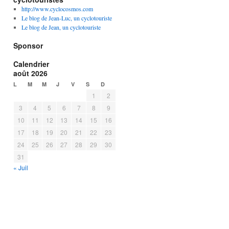
http://www.cyclocosmos.com
Le blog de Jean-Luc, un cyclotouriste
Le blog de Jean, un cyclotouriste
Sponsor
Calendrier
août 2026
L
M
M
J
V
S
D
1
2
3
4
5
6
7
8
9
10
11
12
13
14
15
16
17
18
19
20
21
22
23
24
25
26
27
28
29
30
31
« Juil