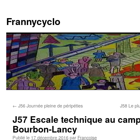
Aller
au
Frannycyclo
contenu
←
J56 Journée pleine de péripéties
J58 Le pl
J57 Escale technique au camp
Bourbon-Lancy
Publié le
17 décembre 2016
par
Francoise