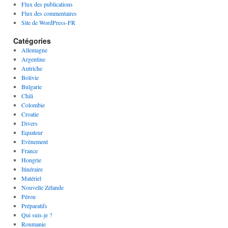
Flux des publications
Flux des commentaires
Site de WordPress-FR
Catégories
Allemagne
Argentine
Autriche
Bolivie
Bulgarie
Chili
Colombie
Croatie
Divers
Equateur
Evènement
France
Hongrie
Itinéraire
Matériel
Nouvelle Zélande
Pérou
Préparatifs
Qui suis-je ?
Roumanie