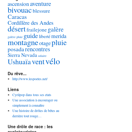
aventure
ascension
bivouac
blessure
Caracas
Cordillère des Andes
désert
galère
frailejone
guide
merida
liberté
galère pluie
montagne
pluie
otage
rencontres
posada
Sierra Nevada
solaire
vélo
vent
Ushuaïa
Du rêve...
http://www.lespoetes.net/
Liens
Cyrilpop dans tous ses etats
Une association à encourager ou
simplement à connaître
Une histoire de drôles de bêtes au
derrière tout rouge…
Une drôle de race : les
cyclotouristes