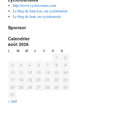
http://www.cyclocosmos.com
Le blog de Jean-Luc, un cyclotouriste
Le blog de Jean, un cyclotouriste
Sponsor
Calendrier
août 2026
L
M
M
J
V
S
D
1
2
3
4
5
6
7
8
9
10
11
12
13
14
15
16
17
18
19
20
21
22
23
24
25
26
27
28
29
30
31
« Juil