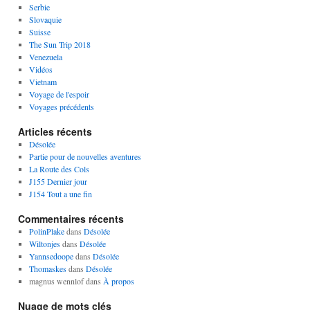
Serbie
Slovaquie
Suisse
The Sun Trip 2018
Venezuela
Vidéos
Vietnam
Voyage de l'espoir
Voyages précédents
Articles récents
Désolée
Partie pour de nouvelles aventures
La Route des Cols
J155 Dernier jour
J154 Tout a une fin
Commentaires récents
PolinPlake
dans
Désolée
Wiltonjes
dans
Désolée
Yannsedoope
dans
Désolée
Thomaskes
dans
Désolée
magnus wennlof
dans
À propos
Nuage de mots clés