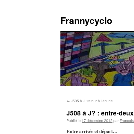
Aller
au
Frannycyclo
contenu
←
J505 à J : retour à l’écurie
J508 à J? : entre-deux
Publié le
17 décembre 2012
par
Francois
Entre arrivée et départ…