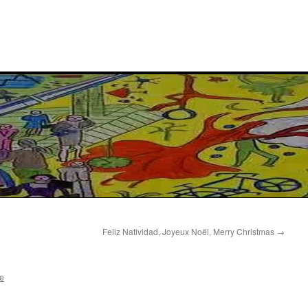
Feliz Natividad, Joyeux Noël, Merry Christmas
→
e