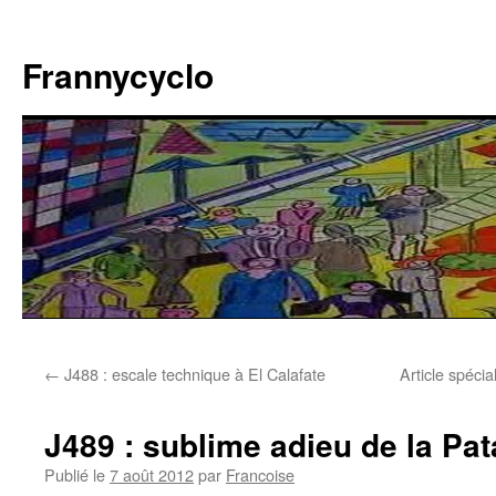
Aller
au
Frannycyclo
contenu
←
J488 : escale technique à El Calafate
Article spéci
J489 : sublime adieu de la P
Publié le
7 août 2012
par
Francoise