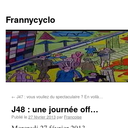
Aller
au
Frannycyclo
contenu
←
J47 : vous vouliez du spectaculaire ? En voilà…
J48 : une journée off…
Publié le
27 février 2013
par
Francoise
Mercredi 27 février 2013