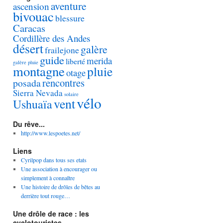
aventure
ascension
bivouac
blessure
Caracas
Cordillère des Andes
désert
galère
frailejone
guide
merida
liberté
galère pluie
montagne
pluie
otage
rencontres
posada
Sierra Nevada
solaire
vélo
vent
Ushuaïa
Du rêve...
http://www.lespoetes.net/
Liens
Cyrilpop dans tous ses etats
Une association à encourager ou
simplement à connaître
Une histoire de drôles de bêtes au
derrière tout rouge…
Une drôle de race : les
cyclotouristes