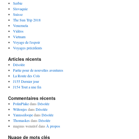
Serbie
Slovaquie
Suisse
The Sun Trip 2018
Venezuela
Vidéos
Vietnam
Voyage de l'espoir
Voyages précédents
Articles récents
Désolée
Partie pour de nouvelles aventures
La Route des Cols
J155 Dernier jour
J154 Tout a une fin
Commentaires récents
PolinPlake
dans
Désolée
Wiltonjes
dans
Désolée
Yannsedoope
dans
Désolée
Thomaskes
dans
Désolée
magnus wennlof
dans
À propos
Nuage de mots clés