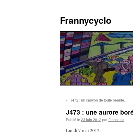
Aller
au
Frannycyclo
contenu
←
J472 : un canyon de toute beauté…
J473 : une aurore bo
Publié le
23 juin 2012
par
Francoise
Lundi 7 mai 2012