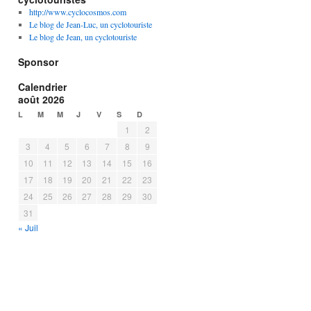
http://www.cyclocosmos.com
Le blog de Jean-Luc, un cyclotouriste
Le blog de Jean, un cyclotouriste
Sponsor
Calendrier
août 2026
L
M
M
J
V
S
D
1
2
3
4
5
6
7
8
9
10
11
12
13
14
15
16
17
18
19
20
21
22
23
24
25
26
27
28
29
30
31
« Juil