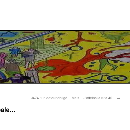
J474 : un détour obligé… Mais… J’atteins la ruta 40…
→
réale…