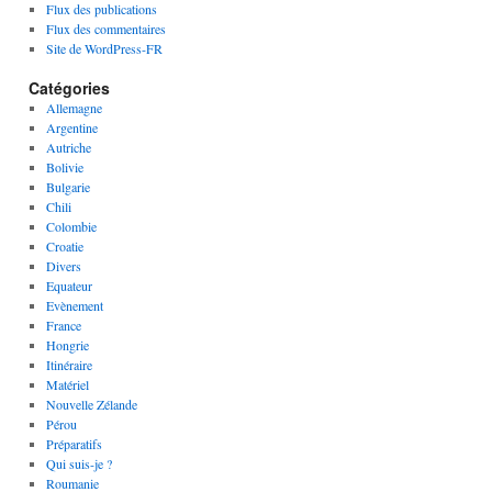
Flux des publications
Flux des commentaires
Site de WordPress-FR
Catégories
Allemagne
Argentine
Autriche
Bolivie
Bulgarie
Chili
Colombie
Croatie
Divers
Equateur
Evènement
France
Hongrie
Itinéraire
Matériel
Nouvelle Zélande
Pérou
Préparatifs
Qui suis-je ?
Roumanie