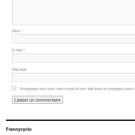
Nom
*
E-mail
*
Site web
Enregistrer mon nom, mon e-mail et mon site dans le navigateur pou
Frannycyclo