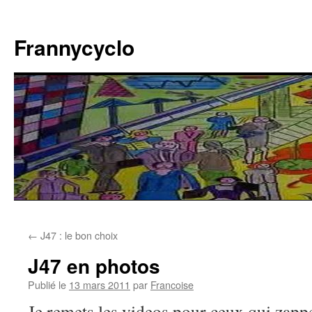
Aller
au
Frannycyclo
contenu
←
J47 : le bon choix
J47 en photos
Publié le
13 mars 2011
par
Francoise
Je remets les videos pour ceux qui zappe