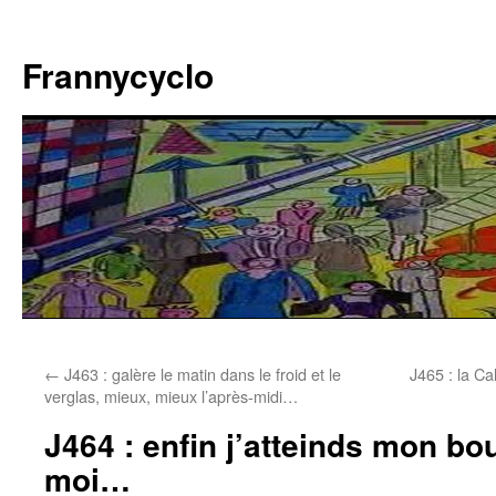
Aller
au
Frannycyclo
contenu
←
J463 : galère le matin dans le froid et le
J465 : la Ca
verglas, mieux, mieux l’après-midi…
J464 : enfin j’atteinds mon b
moi…