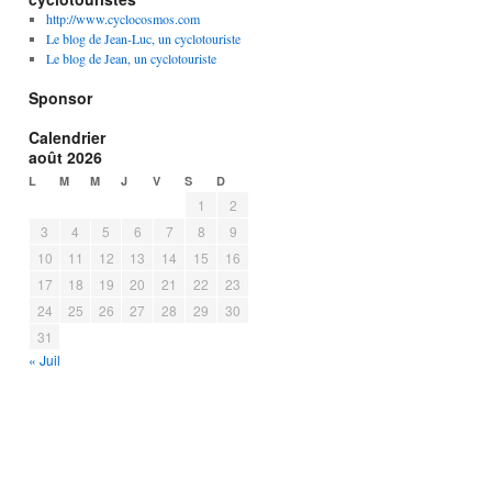
http://www.cyclocosmos.com
Le blog de Jean-Luc, un cyclotouriste
Le blog de Jean, un cyclotouriste
Sponsor
Calendrier
août 2026
L
M
M
J
V
S
D
1
2
3
4
5
6
7
8
9
10
11
12
13
14
15
16
17
18
19
20
21
22
23
24
25
26
27
28
29
30
31
« Juil