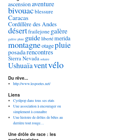
aventure
ascension
bivouac
blessure
Caracas
Cordillère des Andes
désert
galère
frailejone
guide
merida
liberté
galère pluie
montagne
pluie
otage
rencontres
posada
Sierra Nevada
solaire
vélo
vent
Ushuaïa
Du rêve...
http://www.lespoetes.net/
Liens
Cyrilpop dans tous ses etats
Une association à encourager ou
simplement à connaître
Une histoire de drôles de bêtes au
derrière tout rouge…
Une drôle de race : les
cyclotouristes