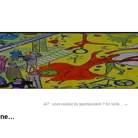
J47 : vous vouliez du spectaculaire ? En voilà…
→
enne…