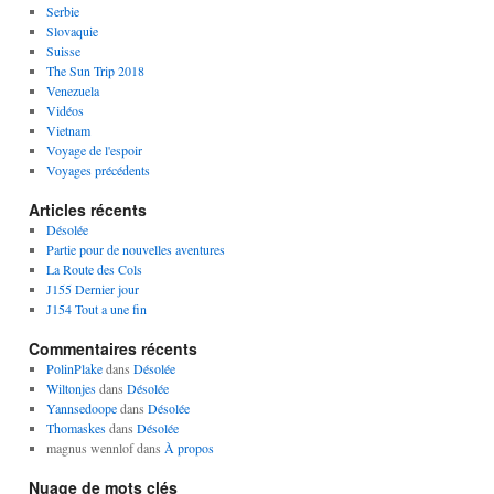
Serbie
Slovaquie
Suisse
The Sun Trip 2018
Venezuela
Vidéos
Vietnam
Voyage de l'espoir
Voyages précédents
Articles récents
Désolée
Partie pour de nouvelles aventures
La Route des Cols
J155 Dernier jour
J154 Tout a une fin
Commentaires récents
PolinPlake
dans
Désolée
Wiltonjes
dans
Désolée
Yannsedoope
dans
Désolée
Thomaskes
dans
Désolée
magnus wennlof
dans
À propos
Nuage de mots clés