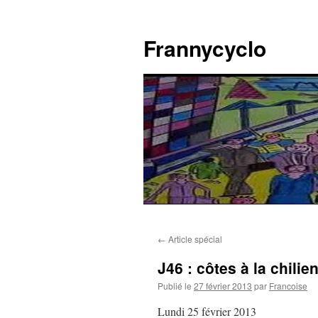
Aller
au
Frannycyclo
contenu
←
Article spécial
J46 : côtes à la chili
Publié le
27 février 2013
par
Francoise
Lundi 25 février 2013