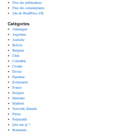
Flux des publications
Flux des commentaires
Site de WordPress-FR
Catégories
Allemagne
Argentine
Autriche
Bolivie
Bulgarie
Chili
Colombie
Croatie
Divers
Equateur
Evènement
France
Hongrie
Itinéraire
Matériel
Nouvelle Zélande
Pérou
Préparatifs
Qui suis-je ?
Roumanie