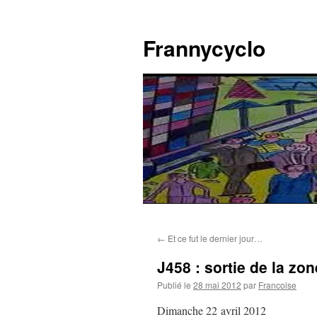
Aller
au
Frannycyclo
contenu
←
Et ce fut le dernier jour…
J458 : sortie de la z
Publié le
28 mai 2012
par
Francoise
Dimanche 22 avril 2012