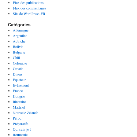
Flux des publications
Flux des commentaires
Site de WordPress-FR
Catégories
Allemagne
Argentine
Autriche
Bolivie
Bulgarie
Chili
Colombie
Croatie
Divers
Equateur
Evènement
France
Hongrie
Itinéraire
Matériel
Nouvelle Zélande
Pérou
Préparatifs
Qui suis-je ?
Roumanie