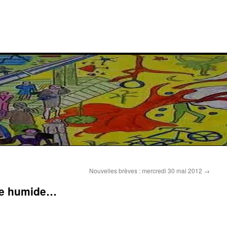
Nouvelles brèves : mercredi 30 mai 2012
→
one humide…