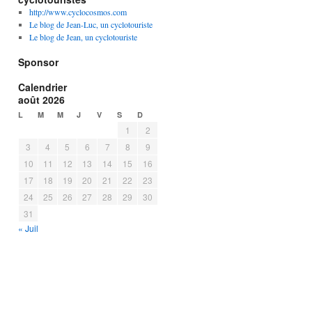
http://www.cyclocosmos.com
Le blog de Jean-Luc, un cyclotouriste
Le blog de Jean, un cyclotouriste
Sponsor
Calendrier
août 2026
L
M
M
J
V
S
D
1
2
3
4
5
6
7
8
9
10
11
12
13
14
15
16
17
18
19
20
21
22
23
24
25
26
27
28
29
30
31
« Juil