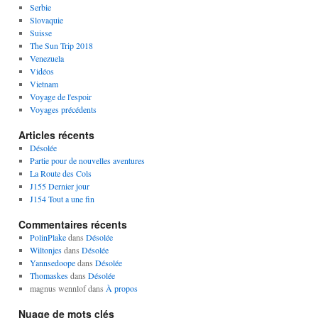
Serbie
Slovaquie
Suisse
The Sun Trip 2018
Venezuela
Vidéos
Vietnam
Voyage de l'espoir
Voyages précédents
Articles récents
Désolée
Partie pour de nouvelles aventures
La Route des Cols
J155 Dernier jour
J154 Tout a une fin
Commentaires récents
PolinPlake
dans
Désolée
Wiltonjes
dans
Désolée
Yannsedoope
dans
Désolée
Thomaskes
dans
Désolée
magnus wennlof
dans
À propos
Nuage de mots clés