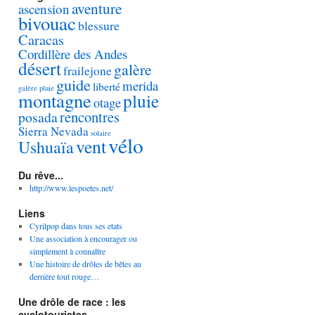
aventure
ascension
bivouac
blessure
Caracas
Cordillère des Andes
désert
galère
frailejone
guide
merida
liberté
galère pluie
montagne
pluie
otage
rencontres
posada
Sierra Nevada
solaire
vélo
vent
Ushuaïa
Du rêve...
http://www.lespoetes.net/
Liens
Cyrilpop dans tous ses etats
Une association à encourager ou
simplement à connaître
Une histoire de drôles de bêtes au
derrière tout rouge…
Une drôle de race : les
cyclotouristes