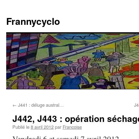
Aller
au
Frannycyclo
contenu
←
J441 : déluge austral…
J4
J442, J443 : opération séchag
Publié le
8 avril 2012
par
Francoise
Vendredi 6 et samedi 7 avril 2012