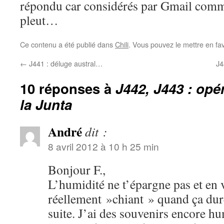
répondu car considérés par Gmail com
pleut…
Ce contenu a été publié dans
Chili
. Vous pouvez le mettre en fa
←
J441 : déluge austral…
J4
10 réponses à
J442, J443 : opé
la Junta
André
dit :
8 avril 2012 à 10 h 25 min
Bonjour F.,
L’humidité ne t’épargne pas et en v
réellement »chiant » quand ça dur
suite. J’ai des souvenirs encore h