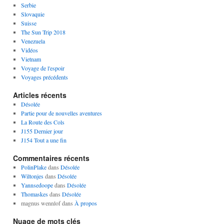
Serbie
Slovaquie
Suisse
The Sun Trip 2018
Venezuela
Vidéos
Vietnam
Voyage de l'espoir
Voyages précédents
Articles récents
Désolée
Partie pour de nouvelles aventures
La Route des Cols
J155 Dernier jour
J154 Tout a une fin
Commentaires récents
PolinPlake
dans
Désolée
Wiltonjes
dans
Désolée
Yannsedoope
dans
Désolée
Thomaskes
dans
Désolée
magnus wennlof
dans
À propos
Nuage de mots clés