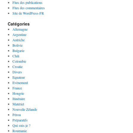
Flux des publications
Flux des commentaires
Site de WordPress-FR
Catégories
Allemagne
Argentine
Autriche
Bolivie
Bulgarie
Chili
Colombie
Croatie
Divers
Equateur
Evènement
France
Hongrie
Itinéraire
Matériel
Nouvelle Zélande
Pérou
Préparatifs
Qui suis-je ?
Roumanie