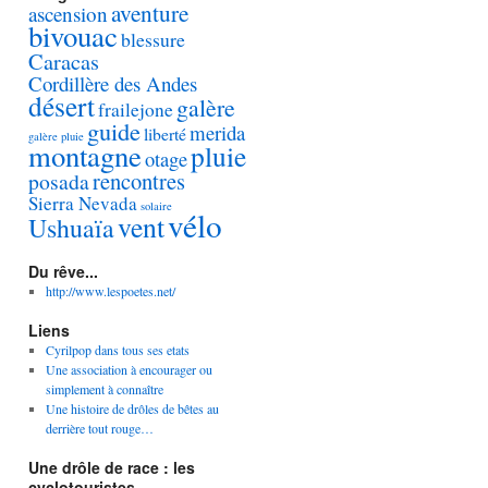
aventure
ascension
bivouac
blessure
Caracas
Cordillère des Andes
désert
galère
frailejone
guide
merida
liberté
galère pluie
montagne
pluie
otage
rencontres
posada
Sierra Nevada
solaire
vélo
vent
Ushuaïa
Du rêve...
http://www.lespoetes.net/
Liens
Cyrilpop dans tous ses etats
Une association à encourager ou
simplement à connaître
Une histoire de drôles de bêtes au
derrière tout rouge…
Une drôle de race : les
cyclotouristes