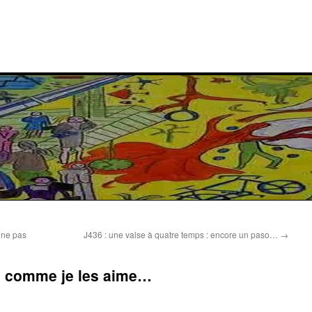
 ne pas
J436 : une valse à quatre temps : encore un paso…
→
te comme je les aime…