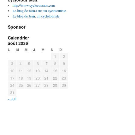
http://www.cyclocosmos.com
Le blog de Jean-Luc, un cyclotouriste
Le blog de Jean, un cyclotouriste
Sponsor
Calendrier
août 2026
L
M
M
J
V
S
D
1
2
3
4
5
6
7
8
9
10
11
12
13
14
15
16
17
18
19
20
21
22
23
24
25
26
27
28
29
30
31
« Juil