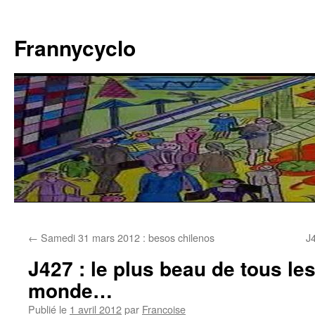
Aller
au
Frannycyclo
contenu
←
Samedi 31 mars 2012 : besos chilenos
J
J427 : le plus beau de tous le
monde…
Publié le
1 avril 2012
par
Francoise