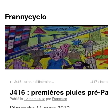
Aller
au
Frannycyclo
contenu
←
J415 : erreur d’itinéraire…
J417 : inon
J416 : premières pluies pré-
Publié le
12 mars 2012
par
Francoise
Dimanche 11 mars 2012