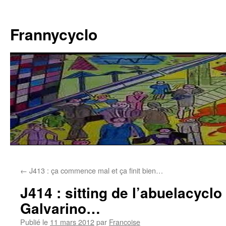
Aller
au
Frannycyclo
contenu
←
J413 : ça commence mal et ça finit bien…
J414 : sitting de l’abuelacyclo
Galvarino…
Publié le
11 mars 2012
par
Francoise