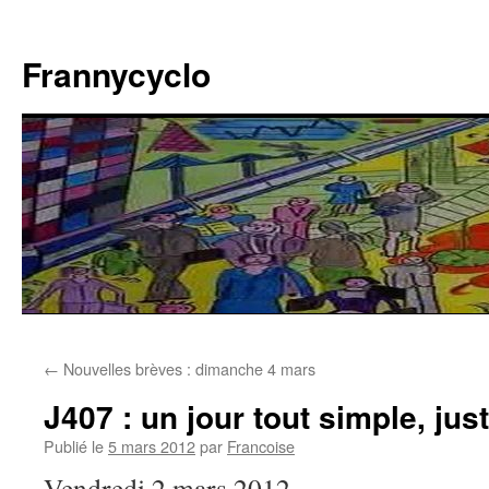
Aller
au
Frannycyclo
contenu
←
Nouvelles brèves : dimanche 4 mars
J407 : un jour tout simple, ju
Publié le
5 mars 2012
par
Francoise
Vendredi 2 mars 2012