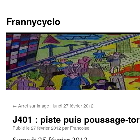
Aller
au
Frannycyclo
contenu
←
Arret sur image : lundi 27 février 2012
J401 : piste puis poussage-tor
Publié le
27 février 2012
par
Francoise
Samedi 25 février 2012