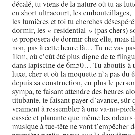
décalé, tu viens de la nature où tu as lutt
en short ultracourt, les embouteillages,
les lumières et toi tu cherches désespér
dormir, les « residential » (pas chers) 
te proposera de dormir chez elle, mais i
non, pas à cette heure là… Tu ne vas pas
1km, où c’eût été plus digne de te fling
dans lapiscine de 6m50… Tu aboutis à un
luxe, cher et où la moquette n’a pas du ê
depuis sa construction, en plus le perso
sympa, te faisant attendre des heures alor
titubante, te faisant payer d’avance, sû
vraiment à ressembler à une va-nu-pieds
cassée et planante que même les odeurs d
musique à tue-tête ne vont t’empêcher 
première partie, parce que la deuxième c