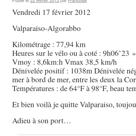
Publié le
22 février 2012
par
Francoise
Vendredi 17 février 2012
Valparaiso-Algorabbo
Kilométrage : 77,94 km
Heures sur le vélo ou à coté : 9h06’23
Vmoy : 8,6km:h Vmax 38,5 km/h
Dénivelée positif : 1038m Dénivelée nég
mer à bord de mer, entre les deux la Cor
Températures : de 64°F à 98°F, beau te
Et bien voilà je quitte Valparaiso, touj
Adieu à son port…