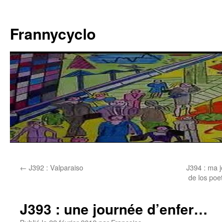
Aller
au
Frannycyclo
contenu
←
J392 : Valparaiso
J394 : ma 
de los poe
J393 : une journée d’enfer…