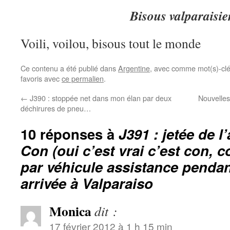
Bisous valparaisie
Voili, voilou, bisous tout le monde
Ce contenu a été publié dans
Argentine
, avec comme mot(s)-cl
favoris avec
ce permalien
.
←
J390 : stoppée net dans mon élan par deux
Nouvelles
déchirures de pneu…
10 réponses à
J391 : jetée de l
Con (oui c’est vrai c’est con, c
par véhicule assistance pendan
arrivée à Valparaiso
Monica
dit :
17 février 2012 à 1 h 15 min