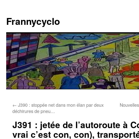
Aller
au
Frannycyclo
contenu
←
J390 : stoppée net dans mon élan par deux
Nouvelles
déchirures de pneu…
J391 : jetée de l’autoroute à C
vrai c’est con, con), transport