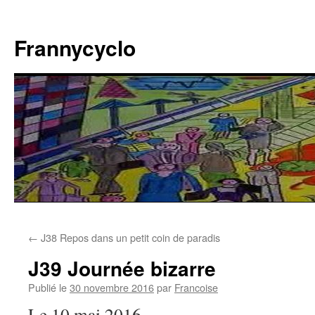
Aller
au
Frannycyclo
contenu
←
J38 Repos dans un petit coin de paradis
J39 Journée bizarre
Publié le
30 novembre 2016
par
Francoise
Le 10 mai 2016