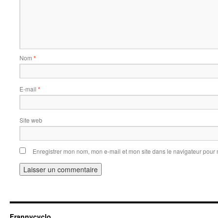
Nom
*
E-mail
*
Site web
Enregistrer mon nom, mon e-mail et mon site dans le navigateur pou
Frannycyclo