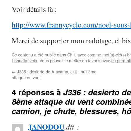
Voir détails là :
http://www.frannycyclo.com/noel-sous-l
Merci de supporter mon radotage, et bis
Ce contenu a été publié dans
Chili
, avec comme mot(s)-clé(s)
b
Ushuaïa
,
vélo
. Vous pouvez le mettre en favoris avec
ce permal
←
J335 : desierto de Atacama, J10 : huitième
attaque du vent
4 réponses à
J336 : desierto d
8ème attaque du vent combinée
camion, je chute, blessures, hôp
JANODOU
dit :