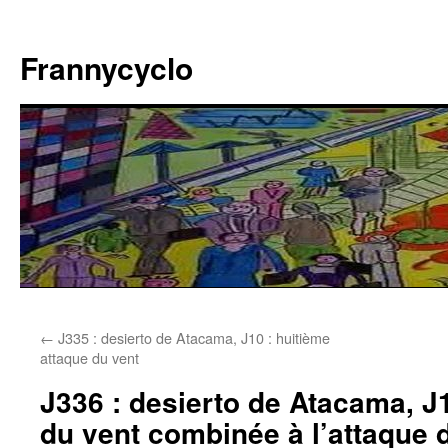
Aller
au
Frannycyclo
contenu
←
J335 : desierto de Atacama, J10 : huitième
attaque du vent
J336 : desierto de Atacama, J
du vent combinée à l’attaque 