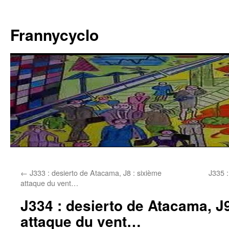
Aller
au
Frannycyclo
contenu
←
J333 : desierto de Atacama, J8 : sixième
J335 :
attaque du vent…
J334 : desierto de Atacama, J
attaque du vent…