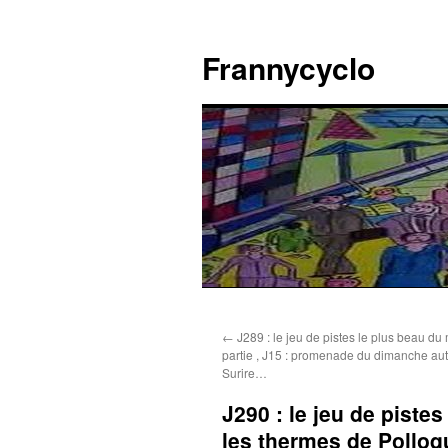
Aller
au
Frannycyclo
contenu
←
J289 : le jeu de pistes le plus beau d
partie , J15 : promenade du dimanche aut
Surire…
J290 : le jeu de piste
les thermes de Polloq