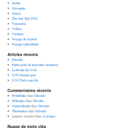
Serbie
Slovaquie
Suisse
The Sun Trip 2018
Venezuela
Vidéos
Vietnam
Voyage de l'espoir
Voyages précédents
Articles récents
Désolée
Partie pour de nouvelles aventures
La Route des Cols
J155 Dernier jour
J154 Tout a une fin
Commentaires récents
PolinPlake
dans
Désolée
Wiltonjes
dans
Désolée
Yannsedoope
dans
Désolée
Thomaskes
dans
Désolée
magnus wennlof
dans
À propos
Nuage de mots clés