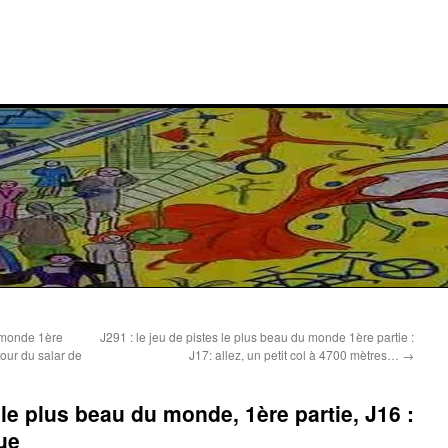
u monde 1ère
J291 : le jeu de pistes le plus beau du monde 1ère partie :
our du salar de
J17: allez, un petit col à 4700 mètres…
→
s le plus beau du monde, 1ère partie, J16 :
ue