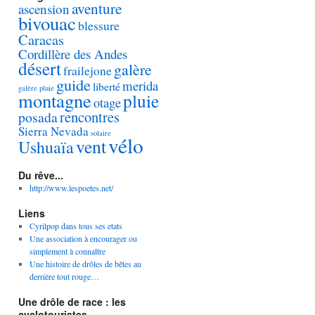
aventure
ascension
bivouac
blessure
Caracas
Cordillère des Andes
désert
galère
frailejone
guide
merida
liberté
galère pluie
montagne
pluie
otage
rencontres
posada
Sierra Nevada
solaire
vélo
vent
Ushuaïa
Du rêve...
http://www.lespoetes.net/
Liens
Cyrilpop dans tous ses etats
Une association à encourager ou
simplement à connaître
Une histoire de drôles de bêtes au
derrière tout rouge…
Une drôle de race : les
cyclotouristes