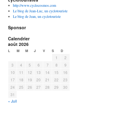
http://www.cyclocosmos.com
Le blog de Jean-Luc, un cyclotouriste
Le blog de Jean, un cyclotouriste
Sponsor
Calendrier
août 2026
L
M
M
J
V
S
D
1
2
3
4
5
6
7
8
9
10
11
12
13
14
15
16
17
18
19
20
21
22
23
24
25
26
27
28
29
30
31
« Juil