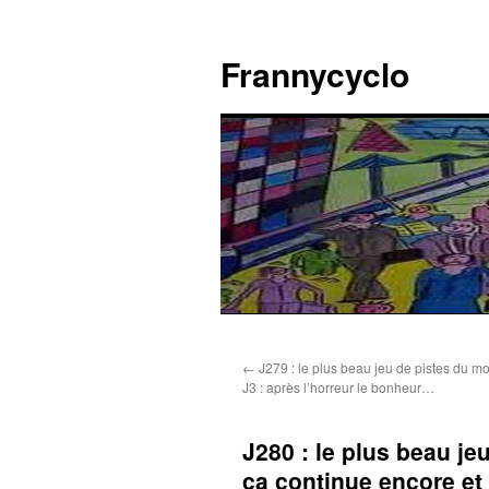
Aller
au
Frannycyclo
contenu
←
J279 : le plus beau jeu de pistes du mo
J3 : après l’horreur le bonheur…
J280 : le plus beau je
ça continue encore et