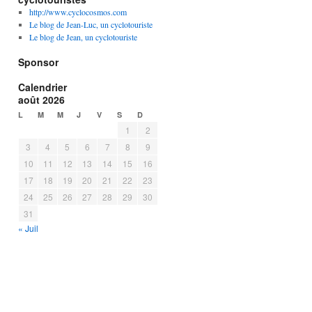
http://www.cyclocosmos.com
Le blog de Jean-Luc, un cyclotouriste
Le blog de Jean, un cyclotouriste
Sponsor
Calendrier
août 2026
L
M
M
J
V
S
D
1
2
3
4
5
6
7
8
9
10
11
12
13
14
15
16
17
18
19
20
21
22
23
24
25
26
27
28
29
30
31
« Juil