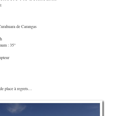
e
 Curahuara de Carangas
/h
mum : 35°
mpteur
ande place à regrets…