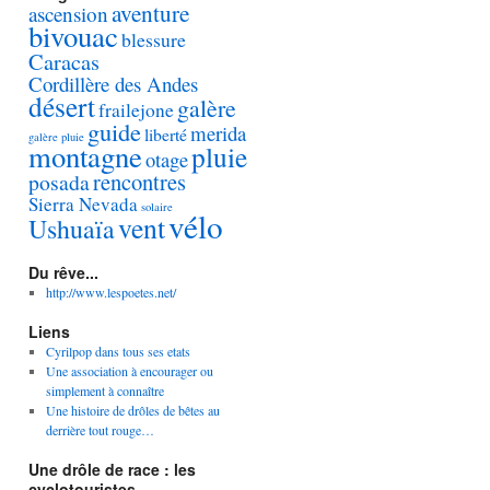
aventure
ascension
bivouac
blessure
Caracas
Cordillère des Andes
désert
galère
frailejone
guide
merida
liberté
galère pluie
montagne
pluie
otage
rencontres
posada
Sierra Nevada
solaire
vélo
vent
Ushuaïa
Du rêve...
http://www.lespoetes.net/
Liens
Cyrilpop dans tous ses etats
Une association à encourager ou
simplement à connaître
Une histoire de drôles de bêtes au
derrière tout rouge…
Une drôle de race : les
cyclotouristes