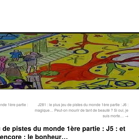
nde 1ère partie :
J281 : le plus jeu de pistes du monde 1ère partie : J6 :
magique… Peut-on mourir de tant de beauté ? Si oui, je
suis morte…
→
u de pistes du monde 1ère partie : J5 : et
 encore : le bonheur…