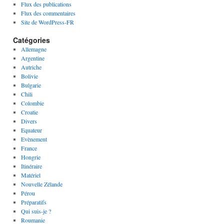
Flux des publications
Flux des commentaires
Site de WordPress-FR
Catégories
Allemagne
Argentine
Autriche
Bolivie
Bulgarie
Chili
Colombie
Croatie
Divers
Equateur
Evènement
France
Hongrie
Itinéraire
Matériel
Nouvelle Zélande
Pérou
Préparatifs
Qui suis-je ?
Roumanie