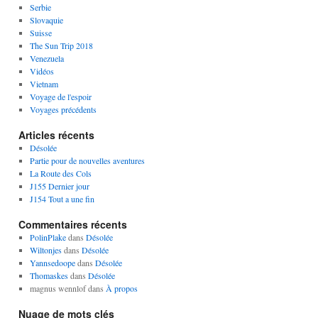
Serbie
Slovaquie
Suisse
The Sun Trip 2018
Venezuela
Vidéos
Vietnam
Voyage de l'espoir
Voyages précédents
Articles récents
Désolée
Partie pour de nouvelles aventures
La Route des Cols
J155 Dernier jour
J154 Tout a une fin
Commentaires récents
PolinPlake
dans
Désolée
Wiltonjes
dans
Désolée
Yannsedoope
dans
Désolée
Thomaskes
dans
Désolée
magnus wennlof
dans
À propos
Nuage de mots clés