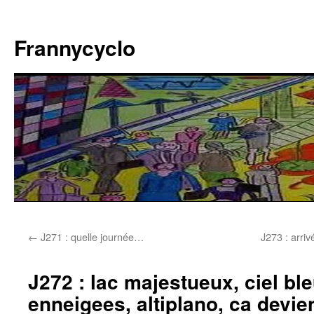
Aller
au
Frannycyclo
contenu
←
J271 : quelle journée…
J273 : arriv
J272 : lac majestueux, ciel ble
enneigees, altiplano, ca devien