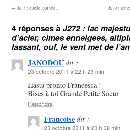
←
J271 : quelle journée…
J273 : arriv
4 réponses à
J272 : lac majestu
d’acier, cimes enneigees, altip
lassant, ouf, le vent met de l’a
JANODOU
dit :
23 octobre 2011 à 22 h 26 min
Hasta pronto Francesca !
Bises à toi Grande Petite Soeur
Répondre
Francoise
dit :
23 octobre 2011 à 23 h 38 min