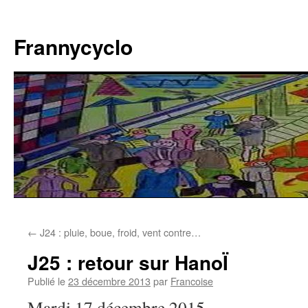
Aller
au
Frannycyclo
contenu
←
J24 : pluie, boue, froid, vent contre…
J25 : retour sur HanoÏ
Publié le
23 décembre 2013
par
Francoise
Mardi 17 décembre 2015