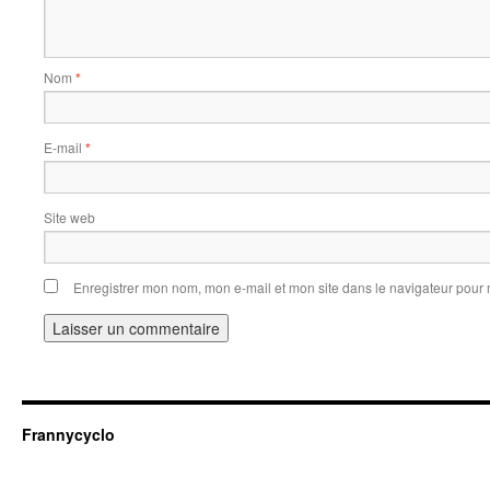
Nom
*
E-mail
*
Site web
Enregistrer mon nom, mon e-mail et mon site dans le navigateur pou
Frannycyclo