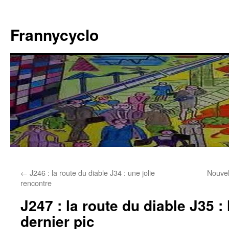
Aller
au
Frannycyclo
contenu
←
J246 : la route du diable J34 : une jolie
Nouvel
rencontre
J247 : la route du diable J35 :
dernier pic