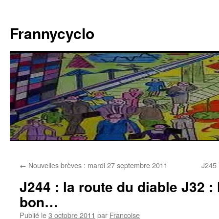
Aller
au
Frannycyclo
contenu
←
Nouvelles brèves : mardi 27 septembre 2011
J245 
J244 : la route du diable J32 :
bon…
Publié le
3 octobre 2011
par
Francoise