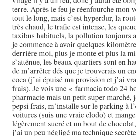
virage il y a un feu, donc j’aurai été obl
terre. Après le feu je réenfourche mon v
tout le long, mais c’est hyperdur, la route
très chaud, le trafic est intense, les que
taxibus habituels, la pollution toujours 
je commence à avoir quelques kilomètre
derrière moi, plus je monte et plus la mi
s’atténue, les beaux quartiers sont en hau
de m’arrêter dés que je trouverais un en
coca (j’ai épuisé ma provision et j’ai v
frais). Je vois une « farmacia todo 24 ho
pharmacie mais un petit super marché, j
pepsi frais, m’installe sur le parking à 
voitures (suis une vraie clodo) et mang
légèrement sucré et un bout de chocolat,
j’ai un peu négligé ma technique secrète