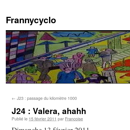
Aller
au
Frannycyclo
contenu
←
J23 : passage du kilomètre 1000
J24 : Valera, ahahh
Publié le
15 février 2011
par
Francoise
Dimanche 13 février 2011