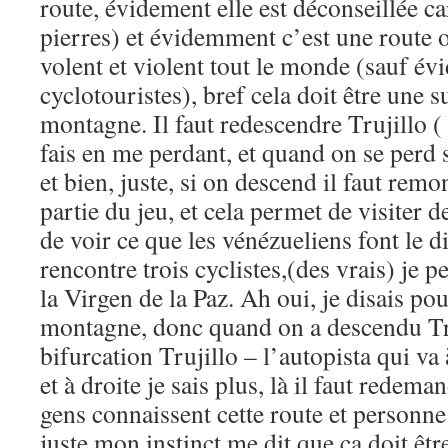
route, évidement elle est déconseillée ca
pierres) et évidemment c’est une route o
volent et violent tout le monde (sauf é
cyclotouristes), bref cela doit être une s
montagne. Il faut redescendre Trujillo (
fais en me perdant, et quand on se perd s
et bien, juste, si on descend il faut rem
partie du jeu, et cela permet de visiter d
de voir ce que les vénézueliens font le 
rencontre trois cyclistes,(des vrais) je pe
la Virgen de la Paz. Ah oui, je disais pou
montagne, donc quand on a descendu Truj
bifurcation Trujillo – l’autopista qui v
et à droite je sais plus, là il faut redema
gens connaissent cette route et personn
juste mon instinct me dit que ça doit êt