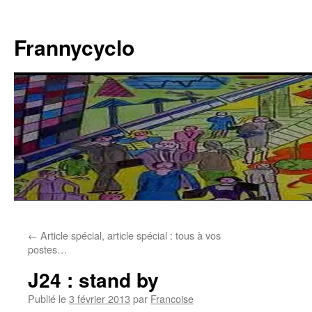
Aller
au
Frannycyclo
contenu
←
Article spécial, article spécial : tous à vos
postes…
J24 : stand by
Publié le
3 février 2013
par
Francoise