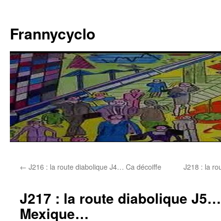
Aller
au
Frannycyclo
contenu
←
J216 : la route diabolique J4… Ca décoiffe
J218 : la r
J217 : la route diabolique J5… 
Mexique…