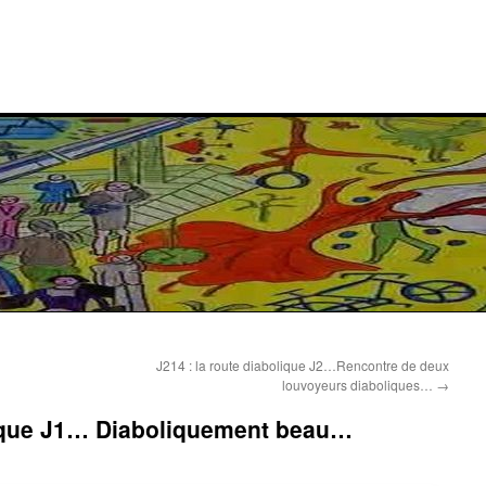
J214 : la route diabolique J2…Rencontre de deux
louvoyeurs diaboliques…
→
olique J1… Diaboliquement beau…