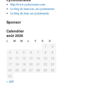
http://www.cyclocosmos.com
Le blog de Jean-Luc, un cyclotouriste
Le blog de Jean, un cyclotouriste
Sponsor
Calendrier
août 2026
L
M
M
J
V
S
D
1
2
3
4
5
6
7
8
9
10
11
12
13
14
15
16
17
18
19
20
21
22
23
24
25
26
27
28
29
30
31
« Juil