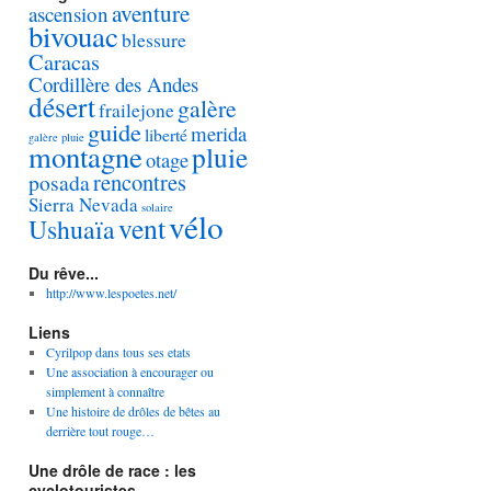
aventure
ascension
bivouac
blessure
Caracas
Cordillère des Andes
désert
galère
frailejone
guide
merida
liberté
galère pluie
montagne
pluie
otage
rencontres
posada
Sierra Nevada
solaire
vélo
vent
Ushuaïa
Du rêve...
http://www.lespoetes.net/
Liens
Cyrilpop dans tous ses etats
Une association à encourager ou
simplement à connaître
Une histoire de drôles de bêtes au
derrière tout rouge…
Une drôle de race : les
cyclotouristes