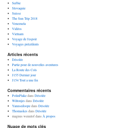
Serbie
Slovaquie
Suisse
The Sun Trip 2018
Venezuela
Vidéos
Vietnam
Voyage de l'espoir
Voyages précédents
Articles récents
Désolée
Partie pour de nouvelles aventures
La Route des Cols
J155 Dernier jour
J154 Tout a une fin
Commentaires récents
PolinPlake
dans
Désolée
Wiltonjes
dans
Désolée
Yannsedoope
dans
Désolée
Thomaskes
dans
Désolée
magnus wennlof
dans
À propos
Nuage de mots clés