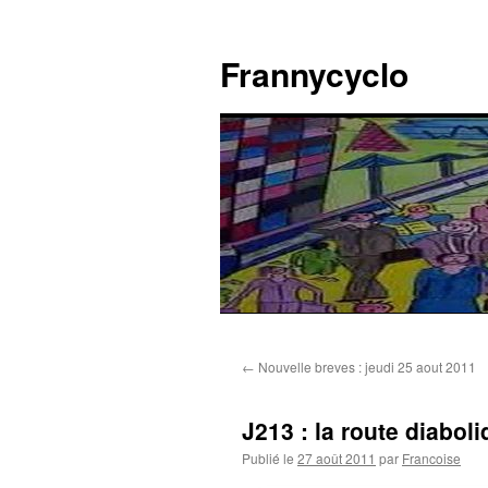
Aller
au
Frannycyclo
contenu
←
Nouvelle breves : jeudi 25 aout 2011
J213 : la route diab
Publié le
27 août 2011
par
Francoise