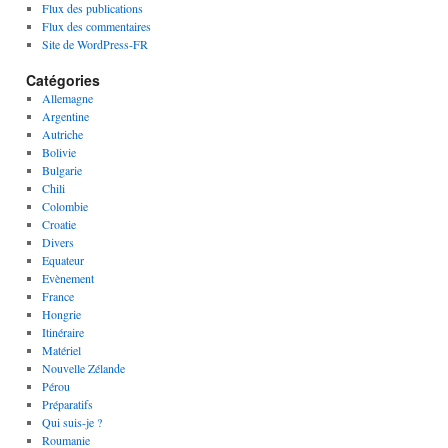
Flux des publications
Flux des commentaires
Site de WordPress-FR
Catégories
Allemagne
Argentine
Autriche
Bolivie
Bulgarie
Chili
Colombie
Croatie
Divers
Equateur
Evènement
France
Hongrie
Itinéraire
Matériel
Nouvelle Zélande
Pérou
Préparatifs
Qui suis-je ?
Roumanie