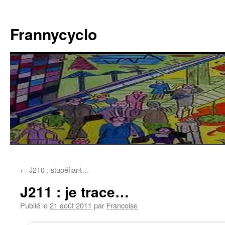
Aller
au
Frannycyclo
contenu
←
J210 : stupéfiant…
J211 : je trace…
Publié le
21 août 2011
par
Francoise