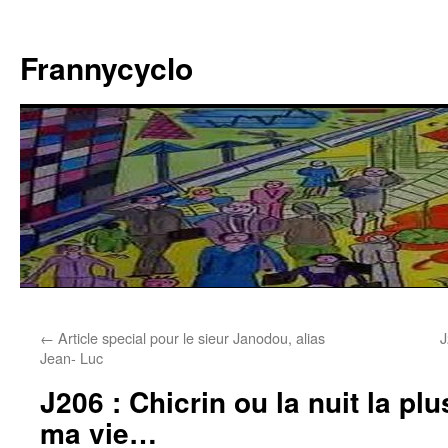
Aller
au
Frannycyclo
contenu
←
Article special pour le sieur Janodou, alias
J
Jean- Luc
J206 : Chicrin ou la nuit la pl
ma vie…