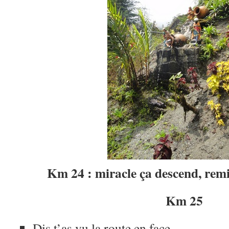
Km 24 : miracle ça descend, rem
Km 25
Dis t’as vu la route en face