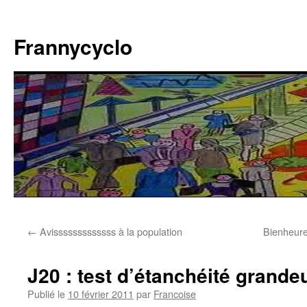
Aller
au
Frannycyclo
contenu
←
Avisssssssssssss à la population
Bienheureu
J20 : test d’étanchéité grande
Publié le
10 février 2011
par
Francoise