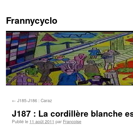
Aller
au
Frannycyclo
contenu
←
J185-J186 : Caraz
J187 : La cordillère blanche 
Publié le
11 août 2011
par
Francoise