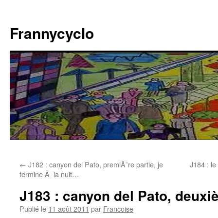
Aller
au
Frannycyclo
contenu
←
J182 : canyon del Pato, premiÃ¨re partie, je
J184 : le
termine Ã la nuit…
J183 : canyon del Pato, deuxi
Publié le
11 août 2011
par
Francoise