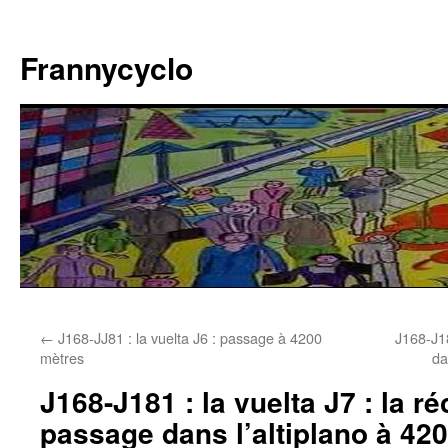
Aller
au
Frannycyclo
contenu
←
J168-JJ81 : la vuelta J6 : passage à 4200
J168-J18
mètres
da
J168-J181 : la vuelta J7 : la 
passage dans l’altiplano à 4