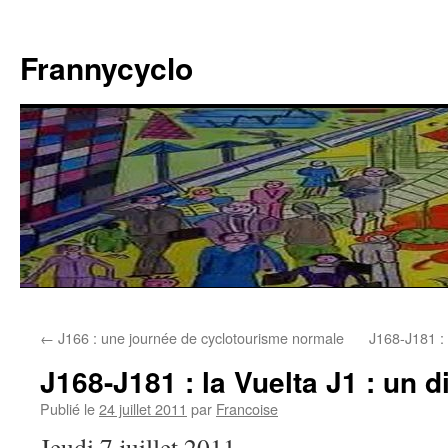
Aller
au
Frannycyclo
contenu
←
J166 : une journée de cyclotourisme normale
J168-J181 : 
J168-J181 : la Vuelta J1 : un d
Publié le
24 juillet 2011
par
Francoise
Jeudi 7 juillet 2011