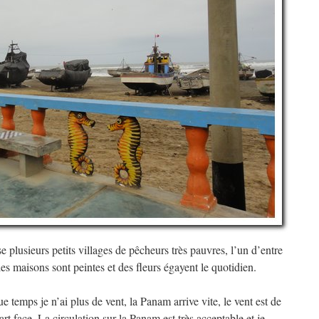
se plusieurs petits villages de pêcheurs très pauvres, l’un d’entre
les maisons sont peintes et des fleurs égayent le quotidien.
 temps je n’ai plus de vent, la Panam arrive vite, le vent est de
art face. La circulation sur la Panam est très acceptable et je