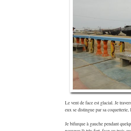
Le vent de face est glacial. Je traver
eux se distingue par sa coquetterie, 
Je bifurque à gauche pendant quelque
nouveau là très fort, face ou trois-qu