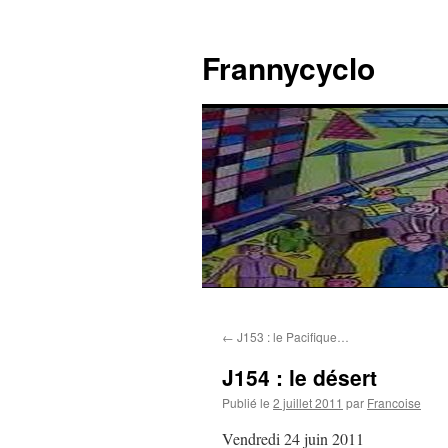
Aller
au
Frannycyclo
contenu
←
J153 : le Pacifique…
J154 : le désert
Publié le
2 juillet 2011
par
Francoise
Vendredi 24 juin 2011