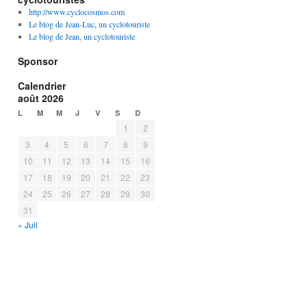
http://www.cyclocosmos.com
Le blog de Jean-Luc, un cyclotouriste
Le blog de Jean, un cyclotouriste
Sponsor
Calendrier
août 2026
L
M
M
J
V
S
D
1
2
3
4
5
6
7
8
9
10
11
12
13
14
15
16
17
18
19
20
21
22
23
24
25
26
27
28
29
30
31
« Juil