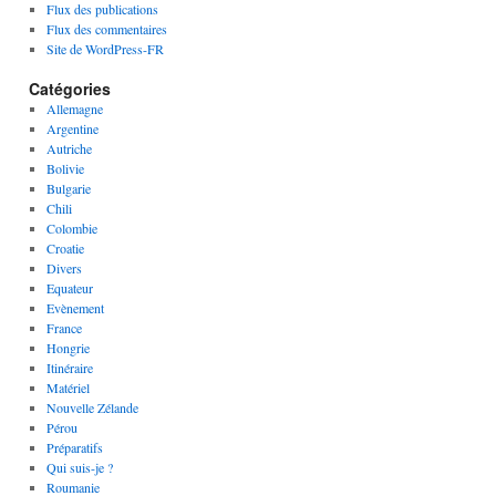
Flux des publications
Flux des commentaires
Site de WordPress-FR
Catégories
Allemagne
Argentine
Autriche
Bolivie
Bulgarie
Chili
Colombie
Croatie
Divers
Equateur
Evènement
France
Hongrie
Itinéraire
Matériel
Nouvelle Zélande
Pérou
Préparatifs
Qui suis-je ?
Roumanie