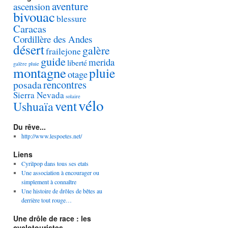
aventure
ascension
bivouac
blessure
Caracas
Cordillère des Andes
désert
galère
frailejone
guide
merida
liberté
galère pluie
montagne
pluie
otage
rencontres
posada
Sierra Nevada
solaire
vélo
vent
Ushuaïa
Du rêve...
http://www.lespoetes.net/
Liens
Cyrilpop dans tous ses etats
Une association à encourager ou
simplement à connaître
Une histoire de drôles de bêtes au
derrière tout rouge…
Une drôle de race : les
cyclotouristes