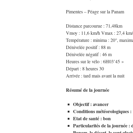
Pimentes – Péage sur la Panam
Distance parcourue : 71,48km
Vmoy : 11,6 km/h Vmax : 27,4 km
Température : minima : 20°, maxima
Dénivelée positif : 88 m
Dénivelée négatif : 46 m
Heures sur le vélo : 6H03’45 »
Départ : 8 heures 30
Arrivée : tard mais avant la nuit
Résumé de la journée
Objectif : avancer
Conditions météorologiques : v
Etat de santé : bon
Particularités de la journée : d
Panam, le désert, le vent glaci