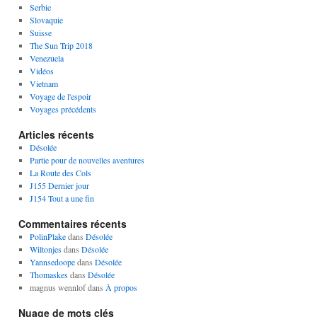
Serbie
Slovaquie
Suisse
The Sun Trip 2018
Venezuela
Vidéos
Vietnam
Voyage de l'espoir
Voyages précédents
Articles récents
Désolée
Partie pour de nouvelles aventures
La Route des Cols
J155 Dernier jour
J154 Tout a une fin
Commentaires récents
PolinPlake
dans
Désolée
Wiltonjes
dans
Désolée
Yannsedoope
dans
Désolée
Thomaskes
dans
Désolée
magnus wennlof
dans
À propos
Nuage de mots clés