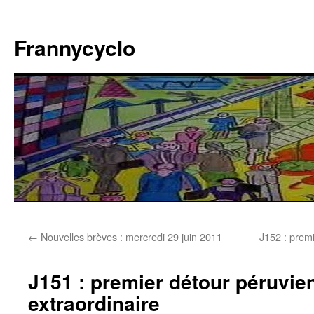
Aller
au
Frannycyclo
contenu
←
Nouvelles brèves : mercredi 29 juin 2011
J152 : premi
J151 : premier détour péruvien
extraordinaire