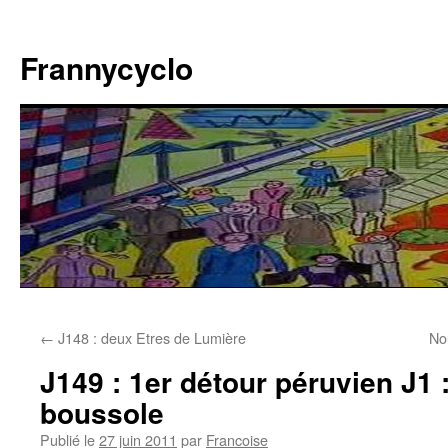
Aller
au
Frannycyclo
contenu
←
J148 : deux Etres de Lumière
No
J149 : 1er détour péruvien J1 
boussole
Publié le
27 juin 2011
par
Francoise