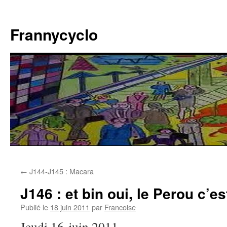
Aller
au
Frannycyclo
contenu
←
J144-J145 : Macara
J146 : et bin oui, le Perou c’e
Publié le
18 juin 2011
par
Francoise
Jeudi 16 juin 2011