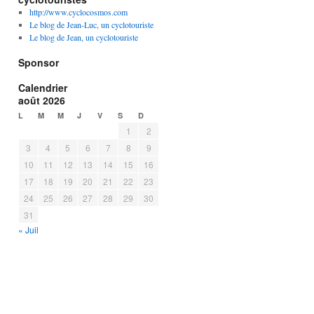
http://www.cyclocosmos.com
Le blog de Jean-Luc, un cyclotouriste
Le blog de Jean, un cyclotouriste
Sponsor
Calendrier
août 2026
L
M
M
J
V
S
D
1
2
3
4
5
6
7
8
9
10
11
12
13
14
15
16
17
18
19
20
21
22
23
24
25
26
27
28
29
30
31
« Juil