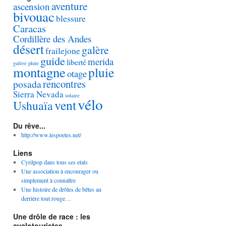
aventure
ascension
bivouac
blessure
Caracas
Cordillère des Andes
désert
galère
frailejone
guide
merida
liberté
galère pluie
montagne
pluie
otage
rencontres
posada
Sierra Nevada
solaire
vélo
vent
Ushuaïa
Du rêve...
http://www.lespoetes.net/
Liens
Cyrilpop dans tous ses etats
Une association à encourager ou
simplement à connaître
Une histoire de drôles de bêtes au
derrière tout rouge…
Une drôle de race : les
cyclotouristes