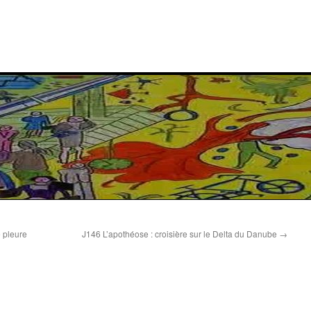
 pleure
J146 L’apothéose : croisière sur le Delta du Danube
→