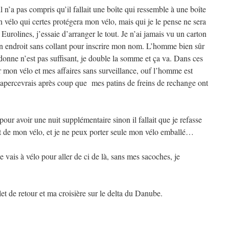
il n’a pas compris qu’il fallait une boîte qui ressemble à une boîte
n vélo qui certes protégera mon vélo, mais qui je le pense ne sera
urolines, j’essaie d’arranger le tout. Je n’ai jamais vu un carton
te un endroit sans collant pour inscrire mon nom. L’homme bien sûr
 donne n’est pas suffisant, je double la somme et ça va. Dans ces
r mon vélo et mes affaires sans surveillance, ouf l’homme est
m’apercevrais après coup que mes patins de freins de rechange ont
 pour avoir une nuit supplémentaire sinon il fallait que je refasse
 de mon vélo, et je ne peux porter seule mon vélo emballé…
e vais à vélo pour aller de ci de là, sans mes sacoches, je
let de retour et ma croisière sur le delta du Danube.