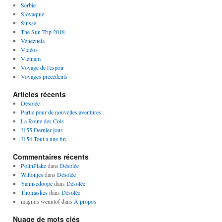
Serbie
Slovaquie
Suisse
The Sun Trip 2018
Venezuela
Vidéos
Vietnam
Voyage de l'espoir
Voyages précédents
Articles récents
Désolée
Partie pour de nouvelles aventures
La Route des Cols
J155 Dernier jour
J154 Tout a une fin
Commentaires récents
PolinPlake
dans
Désolée
Wiltonjes
dans
Désolée
Yannsedoope
dans
Désolée
Thomaskes
dans
Désolée
magnus wennlof
dans
À propos
Nuage de mots clés