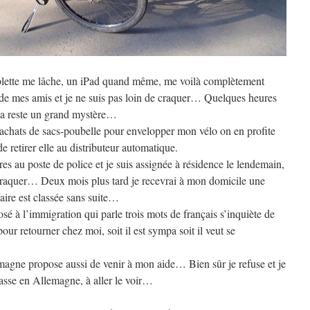
blette me lâche, un iPad quand même, me voilà complètement
de mes amis et je ne suis pas loin de craquer… Quelques heures
ela reste un grand mystère…
d’achats de sacs-poubelle pour envelopper mon vélo on en profite
e retirer elle au distributeur automatique.
res au poste de police et je suis assignée à résidence le lendemain,
is craquer… Deux mois plus tard je recevrai à mon domicile une
aire est classée sans suite…
é à l’immigration qui parle trois mots de français s’inquiète de
pour retourner chez moi, soit il est sympa soit il veut se
gne propose aussi de venir à mon aide… Bien sûr je refuse et je
passe en Allemagne, à aller le voir…