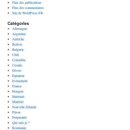
Flux des publications
Flux des commentaires
Site de WordPress-FR
Catégories
Allemagne
Argentine
Autriche
Bolivie
Bulgarie
Chili
Colombie
Croatie
Divers
Equateur
Evènement
France
Hongrie
Itinéraire
Matériel
Nouvelle Zélande
Pérou
Préparatifs
Qui suis-je ?
Roumanie