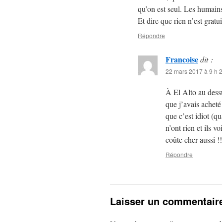
qu’on est seul. Les humains
Et dire que rien n’est gratu
Répondre
Francoise
dit :
22 mars 2017 à 9 h 
À El Alto au dess
que j’avais acheté
que c’est idiot (q
n’ont rien et ils v
coûte cher aussi !!
Répondre
Laisser un commentair