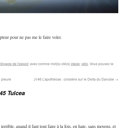
eur pour ne pas me le faire voler.
Voyage de l'espoir
, avec comme mot(s)-clé(s)
otage
,
vélo
. Vous pouvez le
 pleure
J146 L’apothéose : croisière sur le Delta du Danube
→
45 Tulcea
terrible, quand il faut tout faire à la fois, en hate, sans moyens, et