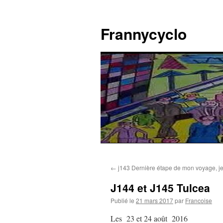
Aller
au
Frannycyclo
contenu
←
j143 Dernière étape de mon voyage, je
J144 et J145 Tulcea
Publié le
21 mars 2017
par
Francoise
Les 23 et 24 août 2016