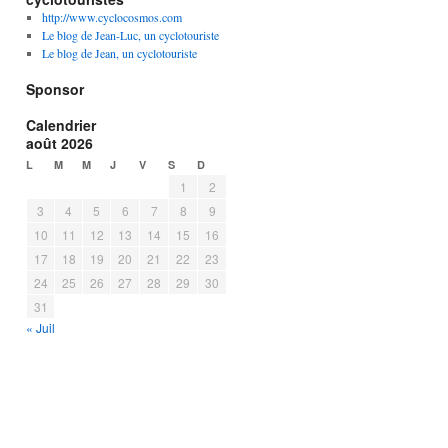
http://www.cyclocosmos.com
Le blog de Jean-Luc, un cyclotouriste
Le blog de Jean, un cyclotouriste
Sponsor
Calendrier
août 2026
L
M
M
J
V
S
D
1
2
3
4
5
6
7
8
9
10
11
12
13
14
15
16
17
18
19
20
21
22
23
24
25
26
27
28
29
30
31
« Juil