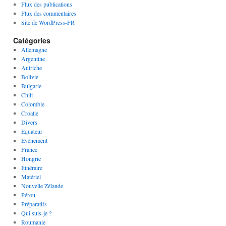
Flux des publications
Flux des commentaires
Site de WordPress-FR
Catégories
Allemagne
Argentine
Autriche
Bolivie
Bulgarie
Chili
Colombie
Croatie
Divers
Equateur
Evènement
France
Hongrie
Itinéraire
Matériel
Nouvelle Zélande
Pérou
Préparatifs
Qui suis-je ?
Roumanie