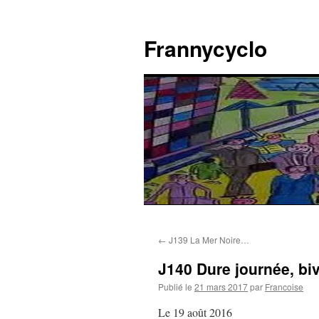
Aller
au
Frannycyclo
contenu
←
J139 La Mer Noire…
J140 Dure journée, bi
Publié le
21 mars 2017
par
Francoise
Le 19 août 2016