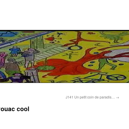
J141 Un petit coin de paradis…
→
vouac cool