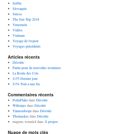
Serbie
Slovaquie
Suisse
The Sun Trip 2018
Venezuela
Vidéos
Vietnam
Voyage de l'espoir
Voyages précédents
Articles récents
Désolée
Partie pour de nouvelles aventures
La Route des Cols
J155 Dernier jour
J154 Tout a une fin
Commentaires récents
PolinPlake
dans
Désolée
Wiltonjes
dans
Désolée
Yannsedoope
dans
Désolée
Thomaskes
dans
Désolée
magnus wennlof
dans
À propos
Nuage de mots clés