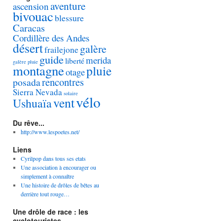
aventure
ascension
bivouac
blessure
Caracas
Cordillère des Andes
désert
galère
frailejone
guide
merida
liberté
galère pluie
montagne
pluie
otage
rencontres
posada
Sierra Nevada
solaire
vélo
vent
Ushuaïa
Du rêve...
http://www.lespoetes.net/
Liens
Cyrilpop dans tous ses etats
Une association à encourager ou
simplement à connaître
Une histoire de drôles de bêtes au
derrière tout rouge…
Une drôle de race : les
cyclotouristes