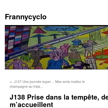
Aller
au
Frannycyclo
contenu
←
J137 Une journée super… Mes amis mettez le
champagne au frais…
J138 Prise dans la tempête, 
m’accueillent