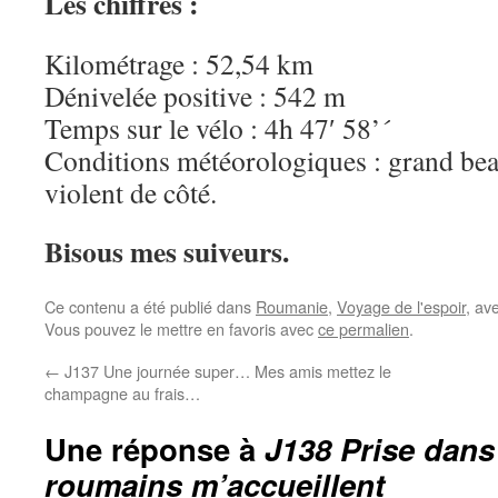
Les chiffres :
Kilométrage : 52,54 km
Dénivelée positive : 542 m
Temps sur le vélo : 4h 47′ 58’´
Conditions météorologiques : grand bea
violent de côté.
Bisous mes suiveurs.
Ce contenu a été publié dans
Roumanie
,
Voyage de l'espoir
, av
Vous pouvez le mettre en favoris avec
ce permalien
.
←
J137 Une journée super… Mes amis mettez le
champagne au frais…
Une réponse à
J138 Prise dans
roumains m’accueillent