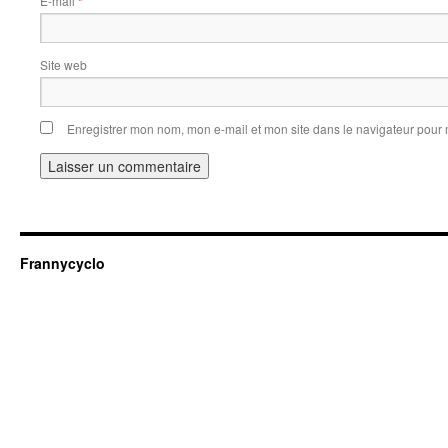
E-mail
*
Site web
Enregistrer mon nom, mon e-mail et mon site dans le navigateur pou
Frannycyclo