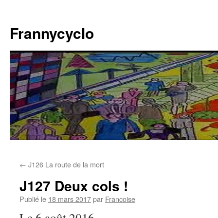
Aller
au
Frannycyclo
contenu
←
J126 La route de la mort
J127 Deux cols !
Publié le
18 mars 2017
par
Francoise
Le 6 août 2016