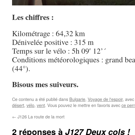
Les chiffres :
Kilométrage : 64,32 km
Dénivelée positive : 315 m
Temps sur le vélo : 5h 09′ 12’´
Conditions météorologiques : grand bea
(44°).
Bisous mes suiveurs.
Ce contenu a été publié dans
Bulgarie
,
Voyage de l'espoir
, ave
désert
,
vélo
,
vent
. Vous pouvez le mettre en favoris avec
ce per
←
J126 La route de la mort
2 réponses à
J127 Deux cols !