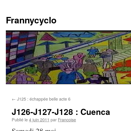
Aller
au
Frannycyclo
contenu
←
J125 : échappée belle acte 6
J126-J127-J128 : Cuenca
Publié le
4 juin 2011
par
Francoise
Samedi 28 mai